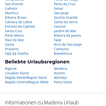
Sao Vicente
Porto da Cruz
Calheta
Seixal
Machico
Sao Jorge
Ribeira Brava
Quinta Grande
Camara de Lobos
Santo da Serra
Estreito da Calheta
Canical
Santa Cruz
Jardim do Mar
Porto Moniz
Ribeira da Janela
Paul do Mar
Faial
Gaula
Arco de Sao Jorge
Prazeres
Camacha
Fajã da Ovelha
Boaventura
Beliebte Urlaubsregionen
Algarve
Madeira
Lissabon Küste
Azoren
Região Norte/Region Nord
Alentejo
Região Centro/Region Mitte
Porto Santo
Informationen zu
Madeira
Urlaub