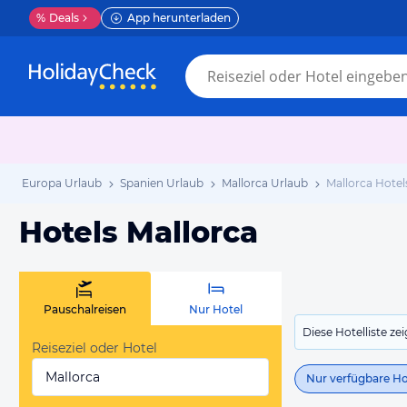
%
Deals
App herunterladen
Europa Urlaub
Spanien Urlaub
Mallorca Urlaub
Mallorca Hotel
Hotels Mallorca
Pauschalreisen
Nur Hotel
Diese Hotelliste z
Reiseziel oder Hotel
Mallorca
Nur verfügbare Ho