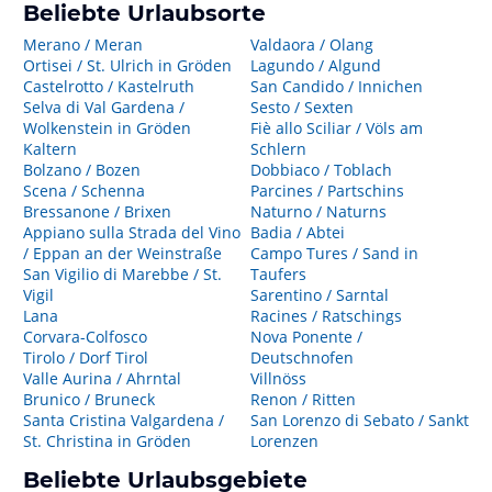
Beliebte Urlaubsorte
Merano / Meran
Valdaora / Olang
Ortisei / St. Ulrich in Gröden
Lagundo / Algund
Castelrotto / Kastelruth
San Candido / Innichen
Selva di Val Gardena /
Sesto / Sexten
Wolkenstein in Gröden
Fiè allo Sciliar / Völs am
Kaltern
Schlern
Bolzano / Bozen
Dobbiaco / Toblach
Scena / Schenna
Parcines / Partschins
Bressanone / Brixen
Naturno / Naturns
Appiano sulla Strada del Vino
Badia / Abtei
/ Eppan an der Weinstraße
Campo Tures / Sand in
San Vigilio di Marebbe / St.
Taufers
Vigil
Sarentino / Sarntal
Lana
Racines / Ratschings
Corvara-Colfosco
Nova Ponente /
Tirolo / Dorf Tirol
Deutschnofen
Valle Aurina / Ahrntal
Villnöss
Brunico / Bruneck
Renon / Ritten
Santa Cristina Valgardena /
San Lorenzo di Sebato / Sankt
St. Christina in Gröden
Lorenzen
Beliebte Urlaubsgebiete