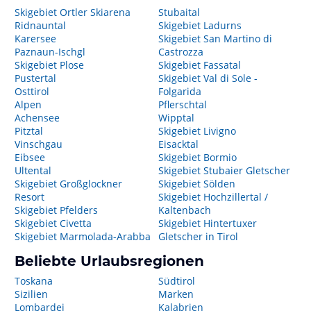
Skigebiet Ortler Skiarena
Stubaital
Ridnauntal
Skigebiet Ladurns
Karersee
Skigebiet San Martino di
Paznaun-Ischgl
Castrozza
Skigebiet Plose
Skigebiet Fassatal
Pustertal
Skigebiet Val di Sole -
Osttirol
Folgarida
Alpen
Pflerschtal
Achensee
Wipptal
Pitztal
Skigebiet Livigno
Vinschgau
Eisacktal
Eibsee
Skigebiet Bormio
Ultental
Skigebiet Stubaier Gletscher
Skigebiet Großglockner
Skigebiet Sölden
Resort
Skigebiet Hochzillertal /
Skigebiet Pfelders
Kaltenbach
Skigebiet Civetta
Skigebiet Hintertuxer
Skigebiet Marmolada-Arabba
Gletscher in Tirol
Beliebte Urlaubsregionen
Toskana
Südtirol
Sizilien
Marken
Lombardei
Kalabrien