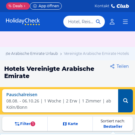
%
Deals
App öffnen
Kontakt
Hotel, Reiseziel
inigte Arabische Emirate Urlaub
Vereinigte Arabische Emirate Hotels
Teilen
Hotels Vereinigte Arabische
Emirate
Pauschalreisen
08.08.
-
06.10.26
1 Woche
2 Erw | 1 Zimmer
ab
Köln/Bonn
Sortiert nach:
Filter
1
Karte
Bestseller