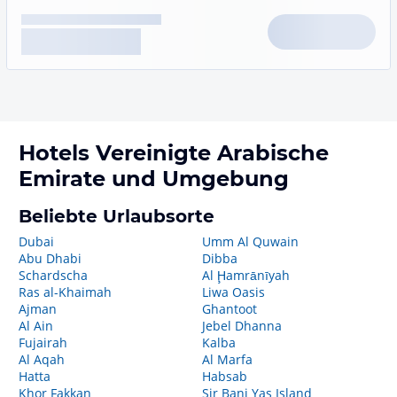
Hotels
Vereinigte Arabische
Emirate
und Umgebung
Beliebte Urlaubsorte
Dubai
Umm Al Quwain
Abu Dhabi
Dibba
Schardscha
Al Ḩamrānīyah
Ras al-Khaimah
Liwa Oasis
Ajman
Ghantoot
Al Ain
Jebel Dhanna
Fujairah
Kalba
Al Aqah
Al Marfa
Hatta
Habsab
Khor Fakkan
Sir Bani Yas Island