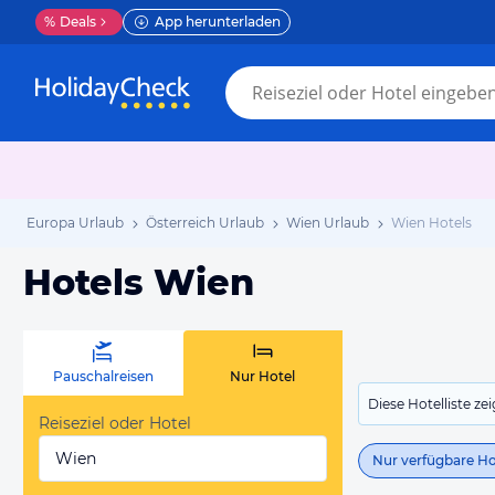
%
Deals
App herunterladen
Europa Urlaub
Österreich Urlaub
Wien Urlaub
Wien Hotels
Hotels Wien
Pauschalreisen
Nur Hotel
Diese Hotelliste z
Reiseziel oder Hotel
Wien
Nur verfügbare Ho