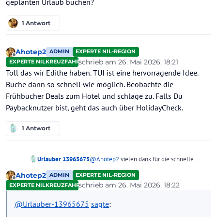
geplanten Urlaub buchen?
1 Antwort
Ahotep2
ADMIN
EXPERTE NIL-REGION
Offline
schrieb am
26. Mai 2026, 18:21
EXPERTE NILKREUZFAHRTEN
zuletzt editiert von
Toll das wir Edithe haben. TUI ist eine hervorragende Idee.
Buche dann so schnell wie möglich. Beobachte die
Frühbucher Deals zum Hotel und schlage zu. Falls Du
Paybacknutzer bist, geht das auch über HolidayCheck.
1 Antwort
Urlauber 13965675
@
Ahotep2
vielen dank für die schnelle
Antwort
Ahotep2
ADMIN
EXPERTE NIL-REGION
Ich bin bisschen unerfahren was Urlaub
Offline
schrieb am
26. Mai 2026, 18:22
EXPERTE NILKREUZFAHRTEN
buchen angeht, also das heißt ich sollte jetzt
zuletzt editiert von
oder ca 6-9 Monate vor dem geplanten
@
Urlauber-13965675
sagte
:
Urlaub buchen?