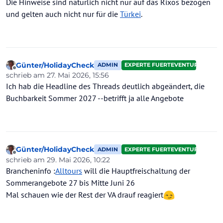
Die Hinweise sind natürlich nicht nur auf das Rixos bezogen
und gelten auch nicht nur für die
Türkei
.
Günter/HolidayCheck
ADMIN
EXPERTE FUERTEVENTURA
Offline
schrieb am
27. Mai 2026, 15:56
zuletzt editiert von
Ich hab die Headline des Threads deutlich abgeändert, die
Buchbarkeit Sommer 2027 --betrifft ja alle Angebote
Günter/HolidayCheck
ADMIN
EXPERTE FUERTEVENTURA
Offline
schrieb am
29. Mai 2026, 10:22
zuletzt editiert von Günter/HolidayCheck
Brancheninfo :
Alltours
will die Hauptfreischaltung der
Sommerangebote 27 bis Mitte Juni 26
Mal schauen wie der Rest der VA drauf reagiert