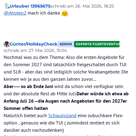
Idee. Buche dann so schnell wie möglich. Beobachte
wird in den nächsten Wochen wahrscheinlich
Urlauber 13965675
schrieb am
26. Mai 2026, 18:25
die Frühbucher Deals zum Hotel und schlage zu. Falls
zuletzt editiert von
geschehen.. Einen genauen Termin kann man inzwischen
Offline
@
Ahotep2
mach ich danke
Du Paybacknutzer bist, geht das auch über
nicht mehr nennen, dazu sind die Preise zu variabel, aber
HolidayCheck.
ich würde früh buchen...Durch die kostenpflichtigen Flex
-Tarife der Veranstalter ist man ja flexibel wenn man ein
besseres Angebot findet und kann umbuchen oder
stornieren.
LG
Günter/HolidayCheck
ADMIN
EXPERTE FUERTEVENTURA
Offline
schrieb am
27. Mai 2026, 15:04
zuletzt editiert von Günter/HolidayCheck
Nochmal was zu dem Thema: Also die ersten Angebote für
den Sommer 2027 sind tatsächlich freigeschaltet durch TUI
und SLR - aber das sind lediglich solche Vorabangebote. Die
kennen wir ja aus den ganzen Jahren zuvor...
Aber---- so ab Ende Juni
wird da schon viel verfügbar sein
und der absolute Rest ab Mitte Juli.
Daher würde ich etwa ab
Anfang Juli 26 --die Augen nach Angeboten für den 2027er
Sommer offen halten
Natürlich bietet auch
Schauinsland
eine zubuchbare Flex-
option , genauso wie die TUI ( zumindest rentiert es sich
darüber auch nachzudenken)