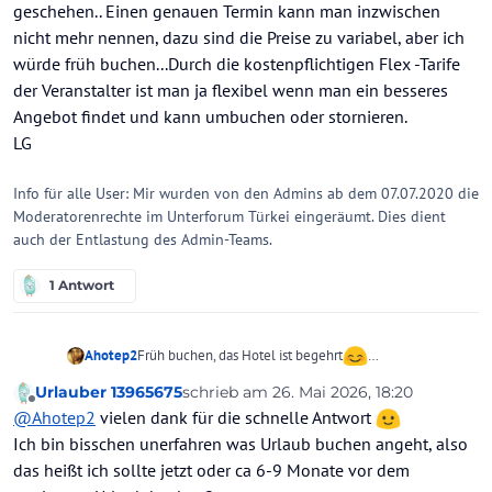
geschehen.. Einen genauen Termin kann man inzwischen
nicht mehr nennen, dazu sind die Preise zu variabel, aber ich
würde früh buchen...Durch die kostenpflichtigen Flex -Tarife
der Veranstalter ist man ja flexibel wenn man ein besseres
Angebot findet und kann umbuchen oder stornieren.
LG
Info für alle User: Mir wurden von den Admins ab dem 07.07.2020 die
Moderatorenrechte im Unterforum Türkei eingeräumt. Dies dient
auch der Entlastung des Admin-Teams.
1 Antwort
Früh buchen, das Hotel ist begehrt
Ahotep2
Preise sind tagesaktuell, daher würde ich den
Urlauber 13965675
schrieb am
26. Mai 2026, 18:20
Frühbuchervorteil nutzen,
Den Threadtitel habe ich geändert, damit man was
zuletzt editiert von
Offline
@
Ahotep2
vielen dank für die schnelle Antwort
damit anfangen kann.
Ich bin bisschen unerfahren was Urlaub buchen angeht, also
das heißt ich sollte jetzt oder ca 6-9 Monate vor dem