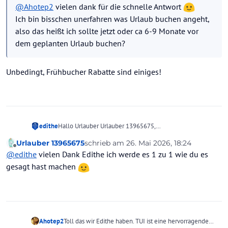
@
Ahotep2
vielen dank für die schnelle Antwort
Ich bin bisschen unerfahren was Urlaub buchen angeht,
also das heißt ich sollte jetzt oder ca 6-9 Monate vor
dem geplanten Urlaub buchen?
Unbedingt, Frühbucher Rabatte sind einiges!
edithe
Hallo Urlauber Urlauber 13965675,
der Trend geht immer mehr in Richtung früher zu
Urlauber 13965675
schrieb am
26. Mai 2026, 18:24
buchen, z.b TUI ist gerade dabei schon die Buchungen
zuletzt editiert von
Offline
@
edithe
vielen Dank Edithe ich werde es 1 zu 1 wie du es
frei zugeben für 2027 .Selbst ich buchte immer wenn die
Frühbucherrabatte zumeist ab November verfügbar
gesagt hast machen
waren und letztes Jahr sogar schon im Oktober was sich
als gut herausstellte...Da aber inzwischen immer mehr
tagesaktuell, Angebote und Nachfrage die Preise
bestimmen empfiehlt es sich inzwischen schon frühzeitig
die Preise zu beachten wenn die überwiegenden
Ahotep2
Toll das wir Edithe haben. TUI ist eine hervorragende
Veranstalter ihre Angebote auf den Markt bringen dies