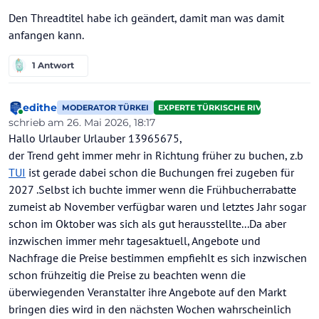
Den Threadtitel habe ich geändert, damit man was damit
anfangen kann.
1 Antwort
edithe
MODERATOR TÜRKEI
EXPERTE TÜRKISCHE RIVIERA
Online
schrieb am
26. Mai 2026, 18:17
zuletzt editiert von
Hallo Urlauber Urlauber 13965675,
der Trend geht immer mehr in Richtung früher zu buchen, z.b
TUI
ist gerade dabei schon die Buchungen frei zugeben für
2027 .Selbst ich buchte immer wenn die Frühbucherrabatte
zumeist ab November verfügbar waren und letztes Jahr sogar
schon im Oktober was sich als gut herausstellte...Da aber
inzwischen immer mehr tagesaktuell, Angebote und
Nachfrage die Preise bestimmen empfiehlt es sich inzwischen
schon frühzeitig die Preise zu beachten wenn die
überwiegenden Veranstalter ihre Angebote auf den Markt
bringen dies wird in den nächsten Wochen wahrscheinlich