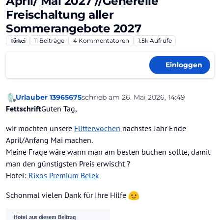
April/ Mai 2027 //Generelle
Freischaltung aller
Sommerangebote 2027
Türkei
11
Beiträge
4
Kommentatoren
1.5k
Aufrufe
Einloggen
Urlauber 13965675
schrieb am
26. Mai 2026, 14:49
zuletzt editiert von Günter/HolidayChec
Offline
Fettschrift
Guten Tag,
wir möchten unsere
Flitterwochen
nächstes Jahr Ende
April/Anfang Mai machen.
Meine Frage wäre wann man am besten buchen sollte, damit
man den günstigsten Preis erwischt ?
Hotel:
Rixos Premium Belek
Schonmal vielen Dank für Ihre Hilfe
Hotel aus diesem Beitrag