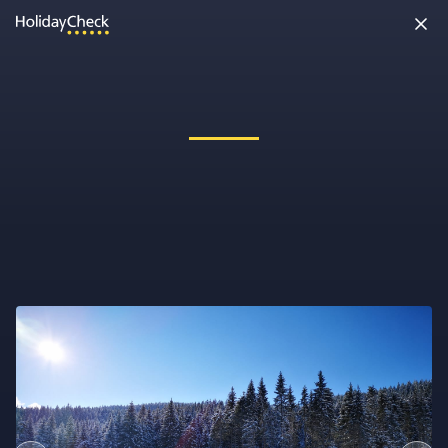
Oh nein, etwas ist schiefgelaufen!
Vielleicht wurde die Seite umbenannt oder sie ist gerade nicht
erreichbar. Tippe bitte die Adresse noch einmal ein oder ruf uns
kostenlos an unter
0891 437 9100
.
Seite neu laden