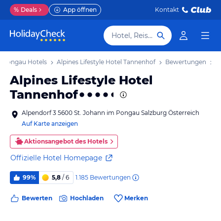
%
Deals
App öffnen
Kontakt
Hotel, Reiseziel
m Pongau Hotels
Alpines Lifestyle Hotel Tannenhof
Bewertungen
Alpines Lifestyle Hotel
Tannenhof
Alpendorf 3 5600 St. Johann im Pongau Salzburg Österreich
Auf Karte anzeigen
Aktionsangebot des Hotels
Offizielle Hotel Homepage
1.185
Bewertungen
99%
5,8
/ 6
Bewerten
Hochladen
Merken