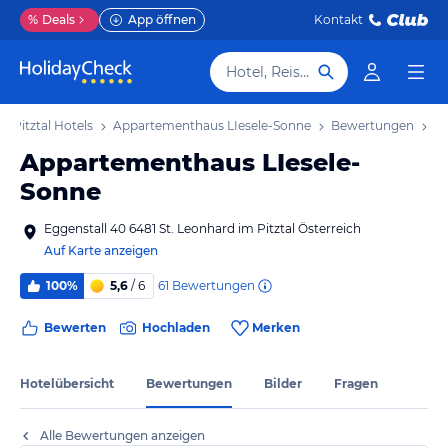
%
Deals
App öffnen
Kontakt
Hotel, Reiseziel
m Pitztal Hotels
Appartementhaus LIesele-Sonne
Bewertungen
Appartementhaus LIesele-
Sonne
Eggenstall 40 6481 St. Leonhard im Pitztal Österreich
Auf Karte anzeigen
61
Bewertungen
100%
5,6
/ 6
Bewerten
Hochladen
Merken
Hotelübersicht
Bewertungen
Bilder
Fragen
Alle Bewertungen anzeigen