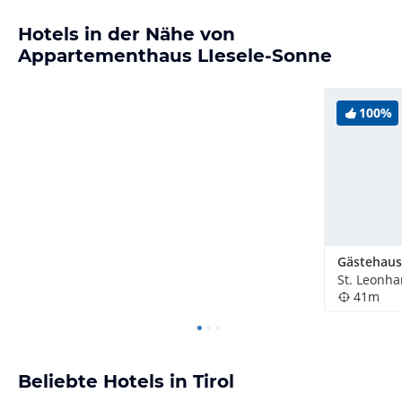
Hotels in der Nähe von
Appartementhaus LIesele-Sonne
100%
Gästehaus
St. Leonhar
41m
Beliebte Hotels in Tirol