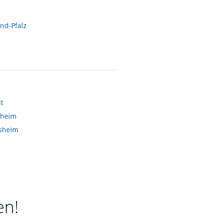
nd-Pfalz
t
heim
sheim
en!