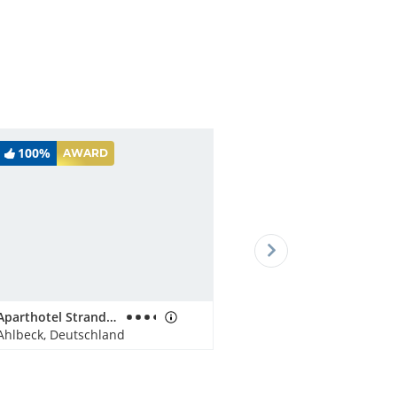
100%
AWARD
Aparthotel Strandhus Familie Herrgott
Ahlbeck, Deutschland