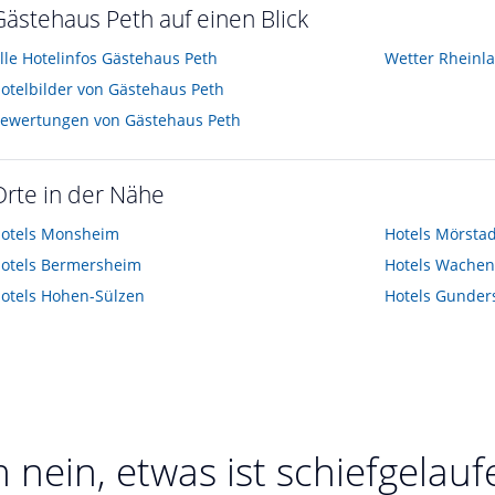
Gästehaus Peth auf einen Blick
lle Hotelinfos Gästehaus Peth
Wetter Rheinla
otelbilder von Gästehaus Peth
ewertungen von Gästehaus Peth
Orte in der Nähe
otels
Monsheim
Hotels
Mörstad
otels
Bermersheim
Hotels
Wachen
otels
Hohen-Sülzen
Hotels
Gunder
 nein, etwas ist schiefgelauf