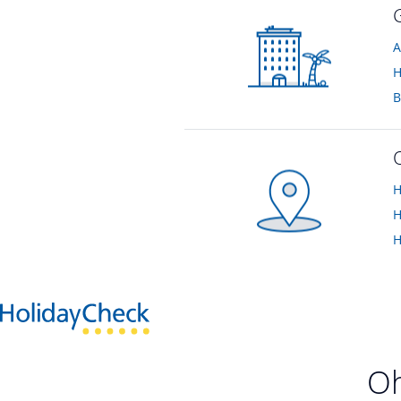
A
H
B
H
H
H
Oh