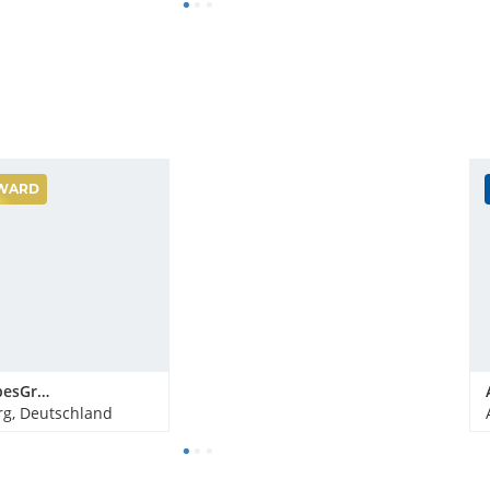
WARD
Bergdorf LiebesGrün
g, Deutschland