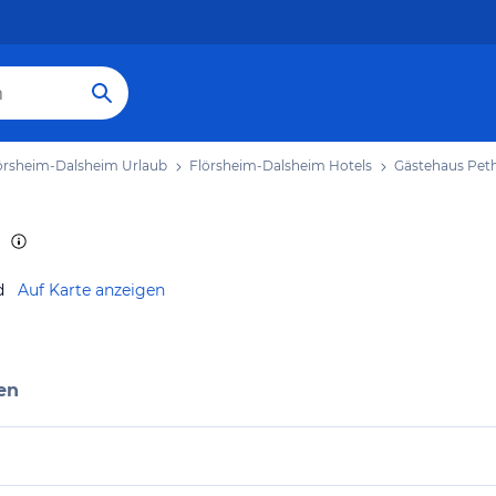
örsheim-Dalsheim Urlaub
Flörsheim-Dalsheim Hotels
Gästehaus Pet
d
Auf Karte anzeigen
en