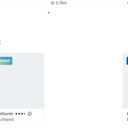
3,7km
z
WARD
rtturm
schland