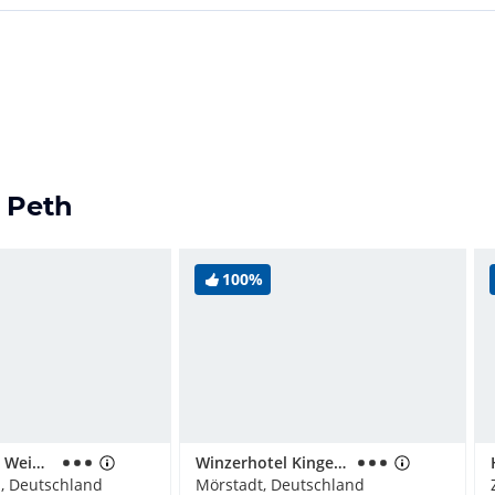
 Peth
100%
Gästezimmer Weingewölbe
Winzerhotel Kinges-Kessel
, Deutschland
Mörstadt, Deutschland