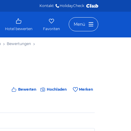
Kontakt
HolidayCheck 
Menü
Hotel bewerten
Favoriten
h
Bewertungen
Bewerten
Hochladen
Merken