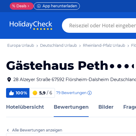
%
Deals
App herunterladen
Europa Urlaub
Deutschland Urlaub
Rheinland-Pfalz Urlaub
Fl
Gästehaus Peth
28 Alzeyer Straße 67592 Flörsheim-Dalsheim Deutschlan
100%
5,9
/ 6
79
Bewertungen
Hotelübersicht
Bewertungen
Bilder
Frag
Alle Bewertungen anzeigen