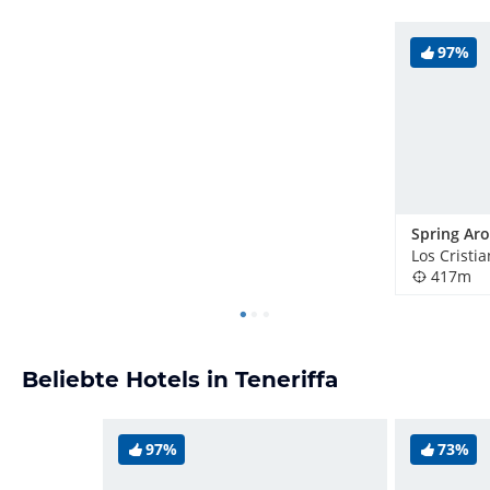
97%
Los Cristi
417m
Beliebte Hotels in Teneriffa
97%
73%