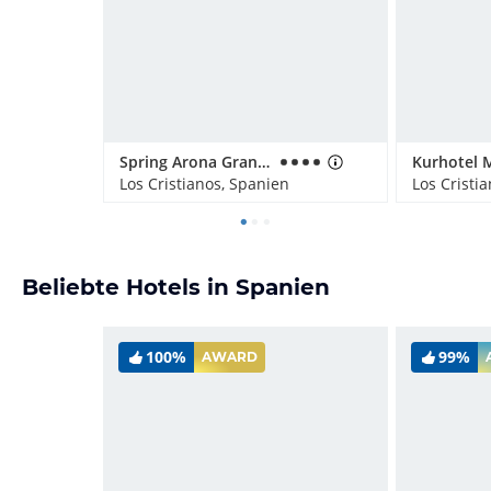
Spring Arona Gran Hotel & SPA - Adults Only
Kurhotel M
Los Cristianos, Spanien
Los Cristi
Beliebte Hotels in Spanien
100%
99%
AWARD