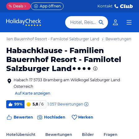
%
Deals
App öffnen
Kontakt
Hotel, Reiseziel
amilien Bauernhof Resort - Familotel Salzburger Land
Bewertungen
Habachklause - Familien
Bauernhof Resort - Familotel
Salzburger Land
Habach 17 5733 Bramberg am Wildkogel Salzburger Land
Österreich
Auf Karte anzeigen
1.057
Bewertungen
99%
5,8
/ 6
Bewerten
Hochladen
Merken
Hotelübersicht
Bewertungen
Bilder
Fragen