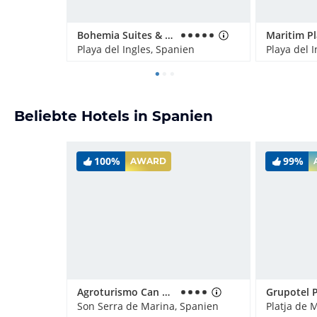
Bohemia Suites & Spa - Adults only
Maritim P
Playa del Ingles, Spanien
Playa del 
Beliebte Hotels in Spanien
100%
99%
AWARD
Agroturismo Can Pere Rei
Son Serra de Marina, Spanien