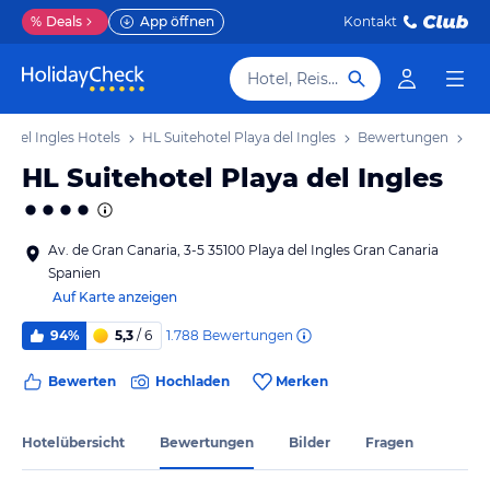
%
Deals
App öffnen
Kontakt
Hotel, Reiseziel
a del Ingles Hotels
HL Suitehotel Playa del Ingles
Bewertungen
HL Suitehotel Playa del Ingles
Av. de Gran Canaria, 3-5 35100 Playa del Ingles Gran Canaria
Spanien
Auf Karte anzeigen
1.788
Bewertungen
94%
5,3
/ 6
Bewerten
Hochladen
Merken
Hotelübersicht
Bewertungen
Bilder
Fragen