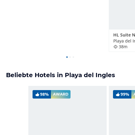
Playa del 
38m
Beliebte Hotels in Playa del Ingles
98%
99%
AWARD