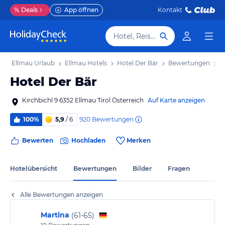
%
Deals
App öffnen
Kontakt
Hotel, Reiseziel
b
Ellmau Urlaub
Ellmau Hotels
Hotel Der Bär
Bewertungen
Hotel Der Bär
Kirchbichl 9 6352 Ellmau Tirol Österreich
Auf Karte anzeigen
920
Bewertungen
100%
5,9
/ 6
Bewerten
Hochladen
Merken
Hotelübersicht
Bewertungen
Bilder
Fragen
Alle Bewertungen anzeigen
Martina
(
61-65
)