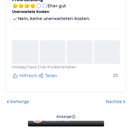
Eher gut
Unerwartete Kosten
Nein, keine unerwarteten Kosten.
HolidayCheck Club-Punkte erhalten
Hilfreich
Teilen
Vorherige
Nächste
“
Top Urlaub
”
Anzeige
David
(
41-45
)