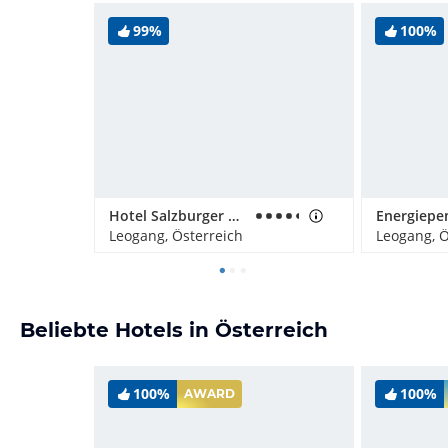
99%
100%
Hotel Salzburger Hof Leogang
Leogang, Österreich
Leogang, Ö
Beliebte Hotels in Österreich
100%
100%
AWARD