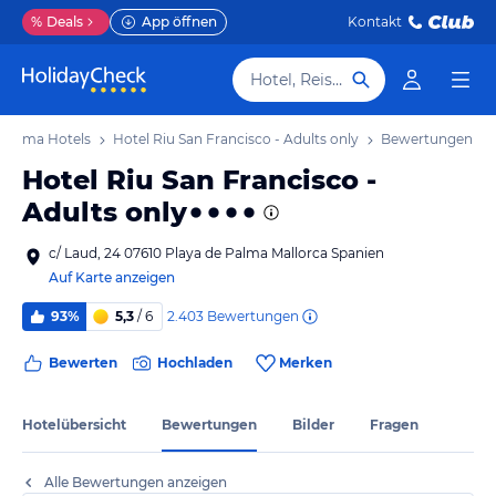
%
Deals
App öffnen
Kontakt
Hotel, Reiseziel
e Palma Hotels
Hotel Riu San Francisco - Adults only
Bewertungen
Hotel Riu San Francisco -
Adults only
c/ Laud, 24 07610 Playa de Palma Mallorca Spanien
Auf Karte anzeigen
2.403
Bewertungen
93%
5,3
/ 6
Bewerten
Hochladen
Merken
Hotelübersicht
Bewertungen
Bilder
Fragen
Alle Bewertungen anzeigen