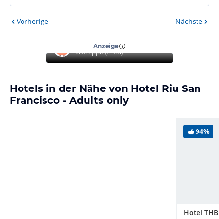
Vorherige
Nächste
“
Top Hotel
”
Anzeige
Giuseppe
(
51-55
)
Hotels in der Nähe von Hotel Riu San
Francisco - Adults only
94%
Hotel THB