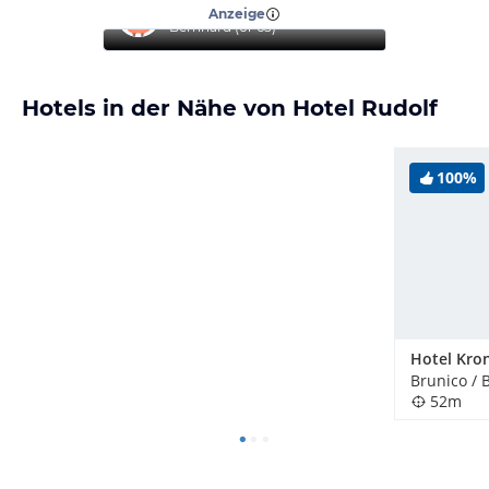
“
Topurlaub
”
Anzeige
Bernhard
(
61-65
)
Hotels in der Nähe von Hotel Rudolf
100%
Hotel Kro
Brunico / B
52m