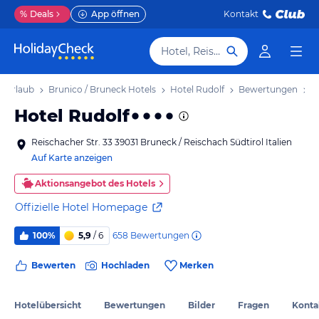
%
Deals
App öffnen
Kontakt
Hotel, Reiseziel
k Urlaub
Brunico / Bruneck Hotels
Hotel Rudolf
Bewertungen
Hotel Rudolf
Reischacher Str. 33 39031 Bruneck / Reischach Südtirol Italien
Auf Karte anzeigen
Aktionsangebot des Hotels
Offizielle Hotel Homepage
658
Bewertungen
100%
5,9
/ 6
Bewerten
Hochladen
Merken
Hotelübersicht
Bewertungen
Bilder
Fragen
Konta