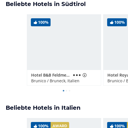
Beliebte Hotels in Südtirol
100%
100%
Hotel B&B Feldmessner
Brunico / Bruneck, Italien
Brunico / B
Beliebte Hotels in Italien
100%
100%
AWARD