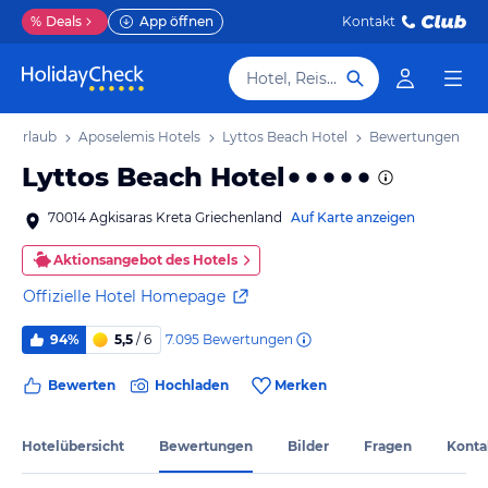
%
Deals
App öffnen
Kontakt
Hotel, Reiseziel
s Urlaub
Aposelemis Hotels
Lyttos Beach Hotel
Bewertungen
Lyttos Beach Hotel
70014 Agkisaras Kreta Griechenland
Auf Karte anzeigen
Aktionsangebot des Hotels
Offizielle Hotel Homepage
7.095
Bewertungen
94%
5,5
/ 6
Bewerten
Hochladen
Merken
Hotelübersicht
Bewertungen
Bilder
Fragen
Konta