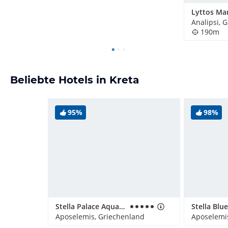
Analipsi, 
190m
Beliebte Hotels in Kreta
95%
98%
Stella Palace Aqua Park Resort
Aposelemis, Griechenland
Aposelemi