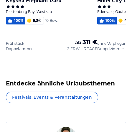
Knysna Elephant Park
Plettenberg Bay, Westkap
Edenvale, Gauteng
100
%
5,3
/
6
100
%
4,4
/
10 Bew.
311 €
ab
Frühstück
ohne Verpflegung
Doppelzimmer
2 ERW. • 3 TAGE
Doppelzimmer
Entdecke ähnliche Urlaubsthemen
Festivals, Events & Veranstaltungen