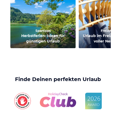
Spartipps
Freizeitp
Herbstferien: Ideen für
Urlaub im Freizei
günstigen Urlaub
voller Nerv
Finde Deinen perfekten Urlaub