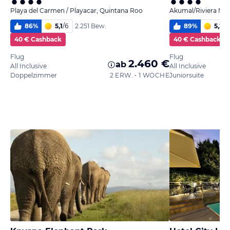
Playa del Carmen / Playacar, Quintana Roo
Akumal/Riviera Ma
86
%
5,1
/
6
89
%
5,2
/
6
2.251 Bew.
40 € Cashback
40 € Cashback
Flug
Flug
2.460 €
ab
All Inclusive
All Inclusive
Doppelzimmer
2 ERW. • 1 WOCHE
Juniorsuite