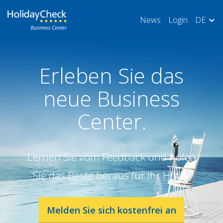
News
Login
DE
Erleben Sie das
neue Business
Center.
Lernen Sie vom Feedback und holen
Sie das Beste heraus für Ihr Hotel.
Melden Sie sich kostenfrei an