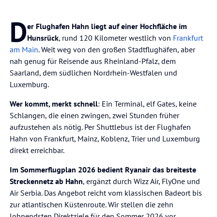
D
er Flughafen Hahn liegt auf einer Hochfläche im
Hunsrück
, rund 120 Kilometer westlich von
Frankfurt
am Main
. Weit weg von den großen Stadtflughäfen, aber
nah genug für Reisende aus Rheinland-Pfalz, dem
Saarland, dem südlichen Nordrhein-Westfalen und
Luxemburg.
Wer kommt, merkt schnell
: Ein Terminal, elf Gates, keine
Schlangen, die einen zwingen, zwei Stunden früher
aufzustehen als nötig. Per Shuttlebus ist der Flughafen
Hahn von Frankfurt, Mainz, Koblenz, Trier und Luxemburg
direkt erreichbar.
Im Sommerflugplan 2026 bedient Ryanair das breiteste
Streckennetz ab Hahn
, ergänzt durch Wizz Air, FlyOne und
Air Serbia. Das Angebot reicht vom klassischen Badeort bis
zur atlantischen Küstenroute. Wir stellen die zehn
lohnendsten Direktziele für den Sommer 2026 vor.