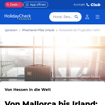
%
Deals
App öffnen
Kontakt
Hotel, Reiseziel
Inspiration
Rheinland-Pfalz Urlaub
Reiseziele ab Flughafen Hahn
©
Shutterstock - Janon Stock
Von Hessen in die Welt
Von Mallorca bis Irland: