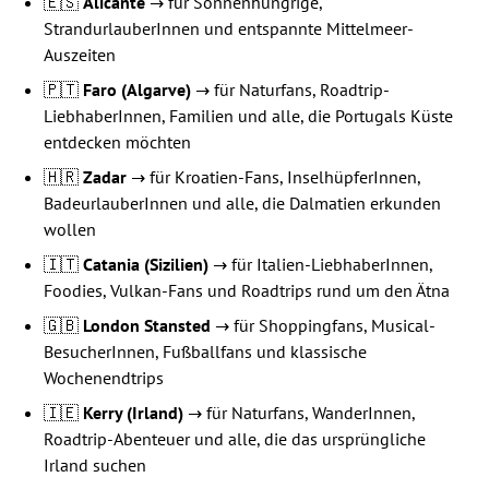
🇪🇸
Alicante
→ für Sonnenhungrige,
StrandurlauberInnen und entspannte Mittelmeer-
Auszeiten
🇵🇹
Faro (Algarve)
→ für Naturfans, Roadtrip-
LiebhaberInnen, Familien und alle, die Portugals Küste
entdecken möchten
🇭🇷
Zadar
→ für Kroatien-Fans, InselhüpferInnen,
BadeurlauberInnen und alle, die Dalmatien erkunden
wollen
🇮🇹
Catania (Sizilien)
→ für Italien-LiebhaberInnen,
Foodies, Vulkan-Fans und Roadtrips rund um den Ätna
🇬🇧
London Stansted
→ für Shoppingfans, Musical-
BesucherInnen, Fußballfans und klassische
Wochenendtrips
🇮🇪
Kerry (Irland)
→ für Naturfans, WanderInnen,
Roadtrip-Abenteuer und alle, die das ursprüngliche
Irland suchen