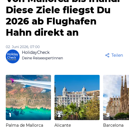
Diese Ziele fliegst Du
2026 ab Flughafen
Hahn direkt an
02. Juni 2026, 07:00
HolidayCheck
Teilen
Deine ReiseexpertInnen
1
2
3
Palma de Mallorca
Alicante
Barcelona