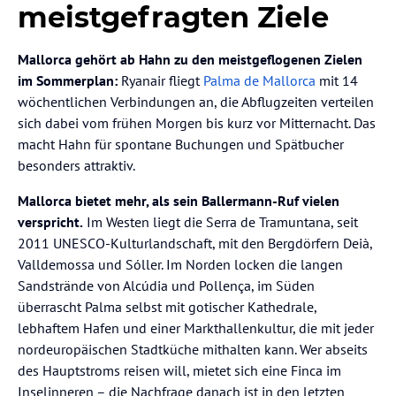
meistgefragten Ziele
Mallorca gehört ab Hahn zu den meistgeflogenen Zielen
im Sommerplan:
Ryanair fliegt
Palma de Mallorca
mit 14
wöchentlichen Verbindungen an, die Abflugzeiten verteilen
sich dabei vom frühen Morgen bis kurz vor Mitternacht. Das
macht Hahn für spontane Buchungen und Spätbucher
besonders attraktiv.
Mallorca bietet mehr, als sein Ballermann-Ruf vielen
verspricht.
Im Westen liegt die Serra de Tramuntana, seit
2011 UNESCO-Kulturlandschaft, mit den Bergdörfern Deià,
Valldemossa und Sóller. Im Norden locken die langen
Sandstrände von Alcúdia und Pollença, im Süden
überrascht Palma selbst mit gotischer Kathedrale,
lebhaftem Hafen und einer Markthallenkultur, die mit jeder
nordeuropäischen Stadtküche mithalten kann. Wer abseits
des Hauptstroms reisen will, mietet sich eine Finca im
Inselinneren – die Nachfrage danach ist in den letzten