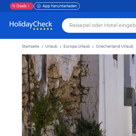
%
Deals
App herunterladen
Startseite
Urlaub
Europa Urlaub
Griechenland Urlaub