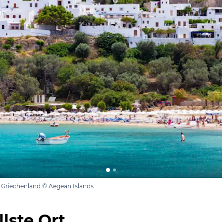
 Griechenland © Aegean Islands
llste Ort