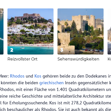
2
3
Reizvollster Ort
Sehenswürdigkeiten
K
Meer:
Rhodos
und
Kos
gehören beide zu den Dodekanes in
 könnten die beiden
griechischen
Inseln gegensätzlicher
 Rhodos, mit einer Fläche von 1.401 Quadratkilometern u
ine reiche Geschichte und mittelalterliche Architektur steh
el für Erholungssuchende. Kos ist mit 278,2 Quadratkilom
ch beschaulicher als Rhodos. Sie ist auch bekannt als die