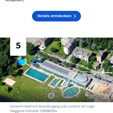
Hotels entdecken
5
Schwimmbad mit Strandzugang Lido Locarno am Lago
Maggiore ©shutter-1290681394