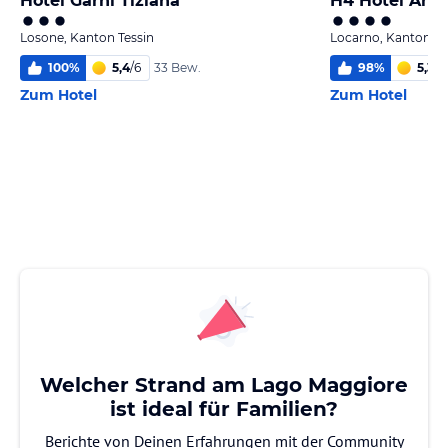
Hotel Garni Tiziana
H4 Hotel Arca
Losone, Kanton Tessin
Locarno, Kanton Te
100
%
5,4
/
6
98
%
5,3
/
6
33 Bew.
Zum Hotel
Zum Hotel
Welcher Strand am Lago Maggiore
ist ideal für Familien?
Berichte von Deinen Erfahrungen mit der Community