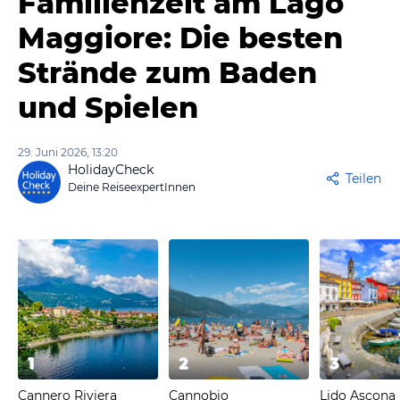
Familienzeit am Lago
Maggiore: Die besten
Strände zum Baden
und Spielen
29. Juni 2026, 13:20
HolidayCheck
Teilen
Deine ReiseexpertInnen
1
2
3
Cannero Riviera
Cannobio
Lido Ascona