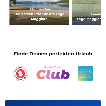
Urlaub am See
Die besten Strände am Lago
Familienu
Maggiore
Lago Maggiore: 
Finde Deinen perfekten Urlaub