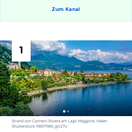
Zum Kanal
1
Strand von Cannero Riviera am Lago Maggiore, Italien.
Shutterstock-1186711189_gtv27u