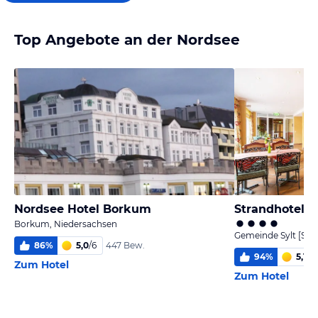
Top Angebote an der Nordsee
Nordsee Hotel Borkum
Borkum, Niedersachsen
Gemeinde Sylt [Sylt
86
%
5,0
/
6
447 Bew.
94
%
5,1
/
6
Zum Hotel
Zum Hotel