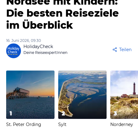
Nordsee mit Kindern:
Die besten Reiseziele
im Überblick
16. Juni 2026, 09:30
HolidayCheck
Teilen
Deine ReiseexpertInnen
1
2
3
St. Peter Ording
Sylt
Norderney