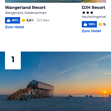
Wangerland Resort
DJH Resort Ne
Wangerland, Niedersachsen
Neuharlingersiel, 
89
%
5,0
/
6
323 Bew.
98
%
5,6
/
6
Zum Hotel
Zum Hotel
1