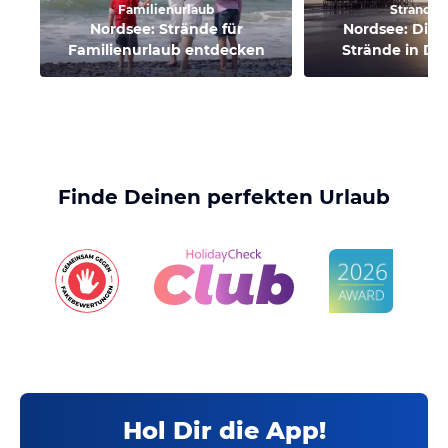
Familienurlaub
Strandur
Nordsee: Strände für
Nordsee: Die 
Familienurlaub entdecken
Strände in De
Finde Deinen perfekten Urlaub
Hol Dir die App!