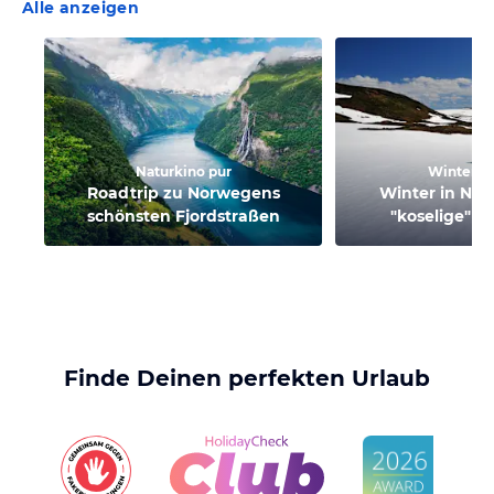
Alle anzeigen
Naturkino pur
Winterur
Roadtrip zu Norwegens
Winter in Nor
schönsten Fjordstraßen
"koselige" E
Finde Deinen perfekten Urlaub