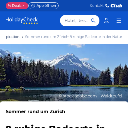
%
Deals
App öffnen
Kontakt
Hotel, Reiseziel
Inspiration
Sommer rund um Zürich: 9 ruhige Badeorte in der Natur
©
stock.adobe.com - Waldteufel
Sommer rund um Zürich