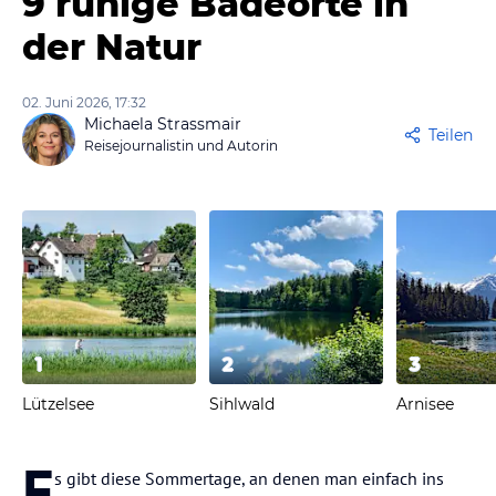
9 ruhige Badeorte in
der Natur
02. Juni 2026, 17:32
Michaela Strassmair
Teilen
Reisejournalistin und Autorin
1
2
3
Lützelsee
Sihlwald
Arnisee
E
s gibt diese Sommertage, an denen man einfach ins