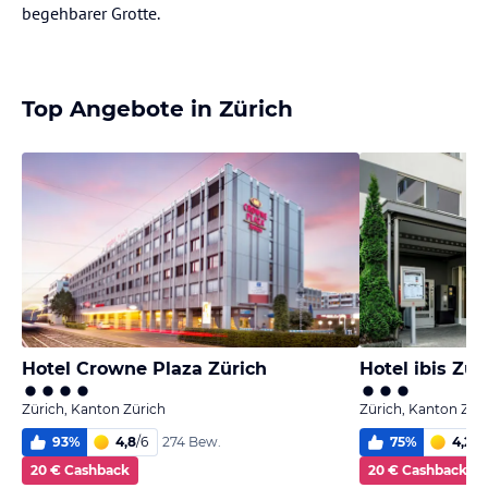
begehbarer Grotte.
Top Angebote in Zürich
Hotel Crowne Plaza Zürich
Hotel ibis Zür
Zürich, Kanton Zürich
Zürich, Kanton Zür
93
%
4,8
/
6
75
%
4,2
/
6
274 Bew.
20 € Cashback
20 € Cashback