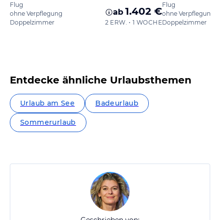
Flug
Flug
1.402 €
ab
ohne Verpflegung
ohne Verpflegung
Doppelzimmer
2 ERW. • 1 WOCHE
Doppelzimmer
Entdecke ähnliche Urlaubsthemen
Urlaub am See
Badeurlaub
Sommerurlaub
Geschrieben von: