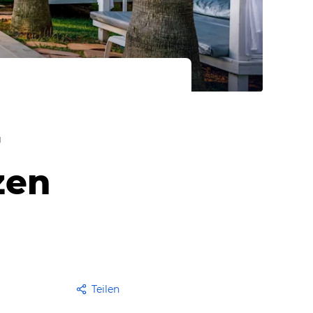
r
zen
Teilen