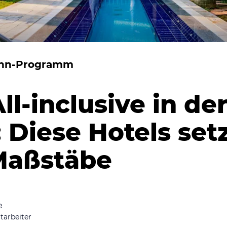
hn-Programm
ll-inclusive in de
: Diese Hotels set
Maßstäbe
e
tarbeiter