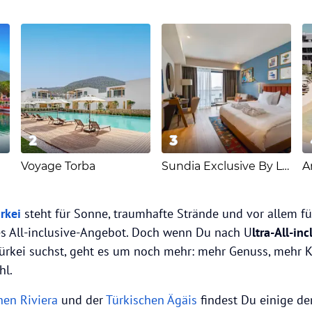
2
3
⁠Voyage Torba
⁠Sundia Exclusive By Liberty Fethiye
⁠
rkei
steht für Sonne, traumhafte Strände und vor allem fü
s All-inclusive-Angebot. Doch wenn Du nach U
ltra-All-in
Türkei suchst, geht es um noch mehr: mehr Genuss, mehr
hl.
hen Riviera
und der
Türkischen Ägäis
findest Du einige de