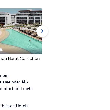
4
5
6
Anda Barut Collection
Türkische Riviera
r ein
clusive
oder
All-
 Komfort und mehr
r besten Hotels