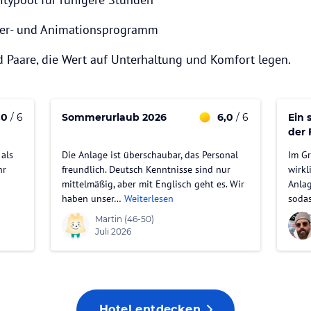
der- und Animationsprogramm
 Paare, die Wert auf Unterhaltung und Komfort legen.
,0
/ 6
Sommerurlaub 2026
6,0
/ 6
Ein 
der 
Oste
 als
Die Anlage ist überschaubar, das Personal
Im Gr
hr
freundlich. Deutsch Kenntnisse sind nur
wirkl
mittelmäßig, aber mit Englisch geht es. Wir
Anlag
haben unser…
Weiterlesen
soda
Martin
(46-50)
Juli 2026
Hotel entdecken