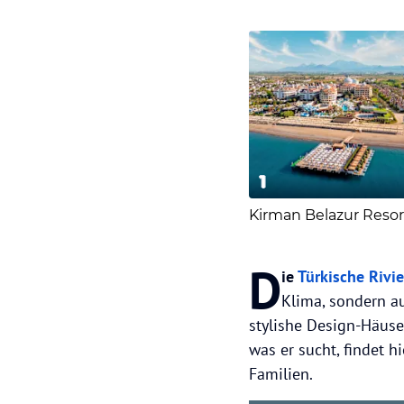
1
Kirman Belazur Resor
D
ie
Türkische Rivie
Klima, sondern au
stylishe Design-Häuser
was er sucht, findet h
Familien.