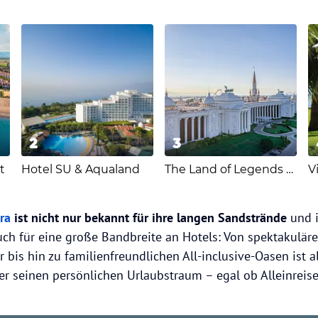
2
3
t
Hotel SU & Aqualand
The Land of Legends Kingdom Hotel
V
ra
ist nicht nur bekannt für ihre langen Sandstrände
und i
ch für eine große Bandbreite an Hotels: Von spektakuläre
 bis hin zu familienfreundlichen All-inclusive-Oasen ist a
ier seinen persönlichen Urlaubstraum – egal ob Alleinreis