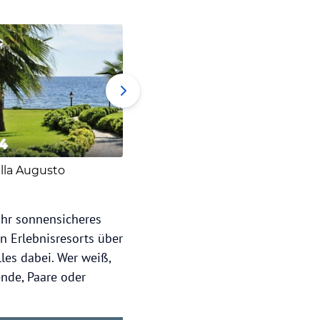
4
5
illa Augusto
Delphin BE Grand Resort
hr sonnensicheres
n Erlebnisresorts über
lles dabei. Wer weiß,
ende, Paare oder