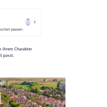
nschen passen.
in ihrem Charakter
l passt.