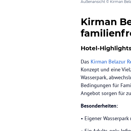
Außenansicht © Kirman Bela
Kirman Be
familienfr
Hotel-Highlight
Das
Kirman Belazur R
Konzept und eine Viel
Wasserpark, abwechslu
Bedingungen für Fami
Angebot sorgen für zu
Besonderheiten:
• Eigener Wasserpark
• Ein Adults-only-Infi