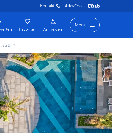
Kontakt
HolidayCheck 
Menü
werten
Favoriten
Anmelden
t zu Dir?