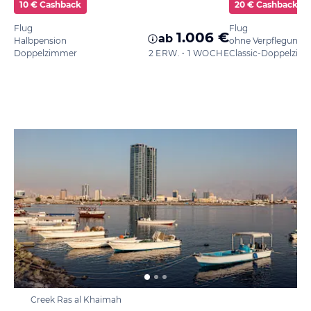
10 € Cashback
20 € Cashback
Flug
Flug
1.006 €
ab
Halbpension
ohne Verpflegung
Doppelzimmer
2 ERW. • 1 WOCHE
Creek Ras al Khaimah