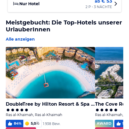
€ 53
ab
Nur Hotel
2 P • 3 NÄCHTE
Meistgebucht: Die Top-Hotels unserer
UrlauberInnen
Alle anzeigen
DoubleTree by Hilton Resort & Spa Marjan Island
The Cove Rot
Ras al-Khaimah, Ras al-Khaimah
Ras al-Khaimah, Ra
84
%
5,0
/
6
AWARD
94
1.938 Bew.