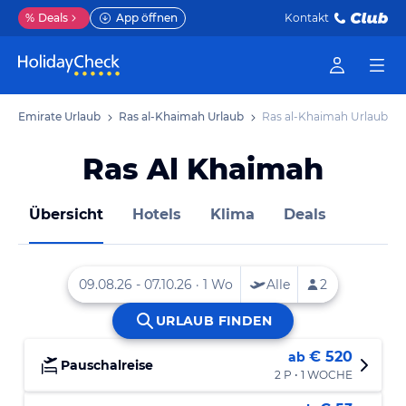
%
Deals
App öffnen
Kontakt
che Emirate Urlaub
Ras al-Khaimah Urlaub
Ras al-Khaimah Urlaub
Ras Al Khaimah
Übersicht
Hotels
Klima
Deals
€ 520
ab
Pauschalreise
2 P • 1 WOCHE