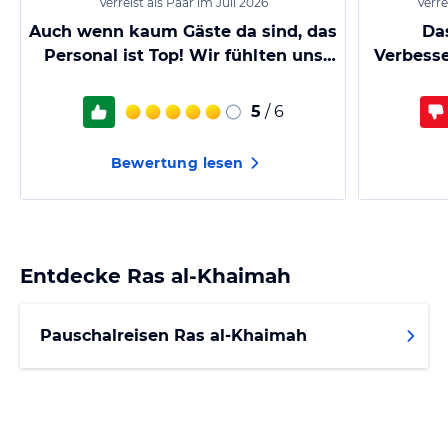
Verreist als Paar im Juli 2026
Verre
Auch wenn kaum Gäste da sind, das
Da
Personal ist Top! Wir fühlten uns
Verbesse
sehr wohl,
5
/ 6
Bewertung lesen
Entdecke
Ras al-Khaimah
Pauschalreisen Ras al-Khaimah