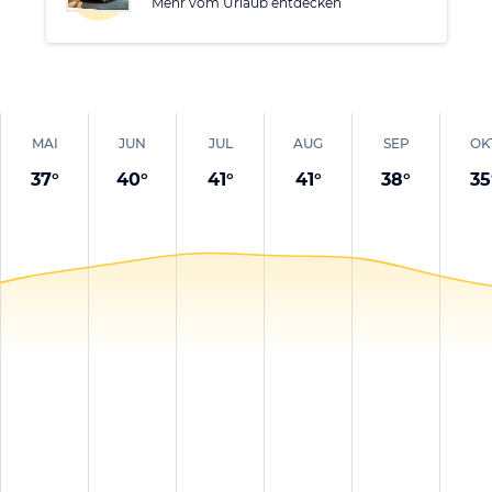
begeistert sein und ein unvergessliches Erlebnis mit nach
Mehr vom Urlaub entdecken
Hause mitnehmen!
MAI
JUN
JUL
AUG
SEP
OK
37
°
40
°
41
°
41
°
38
°
35