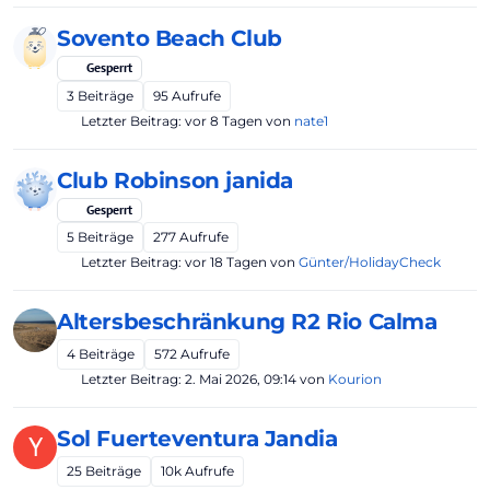
Sovento Beach Club
Gesperrt
3
Beiträge
95
Aufrufe
Letzter Beitrag:
vor 8 Tagen
von
nate1
Club Robinson janida
Gesperrt
5
Beiträge
277
Aufrufe
Letzter Beitrag:
vor 18 Tagen
von
Günter/HolidayCheck
Altersbeschränkung R2 Rio Calma
4
Beiträge
572
Aufrufe
Letzter Beitrag:
2. Mai 2026, 09:14
von
Kourion
Sol Fuerteventura Jandia
Y
25
Beiträge
10k
Aufrufe