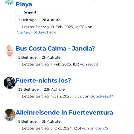
Playa
Gesperrt
3
Beiträge
2k
Aufrufe
Letzter Beitrag:
19. Feb. 2025, 09:38
von
Günter/HolidayCheck
Bus Costa Calma - Jandia?
5
Beiträge
2k
Aufrufe
Letzter Beitrag:
1. Feb. 2025, 11:13
von
rey78
Fuerte-nichts los?
39
Beiträge
23k
Aufrufe
Letzter Beitrag:
4. Jan. 2025, 15:52
von
Gute.Fee207
Alleinreisende in Fuerteventura
9
Beiträge
3k
Aufrufe
Letzter Beitrag:
3. Okt. 2024, 12:31
von
unicorn75