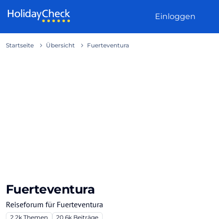
Weiter zum Inhalt
Einloggen
Startseite
Übersicht
Fuerteventura
Fuerteventura
Reiseforum für Fuerteventura
2.2k
Themen
20.6k
Beiträge