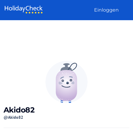
Weiter zum Inhalt
Einloggen
Akido82
@Akido82