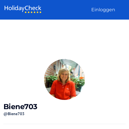
Weiter zum Inhalt
Einloggen
Biene703
@Biene703