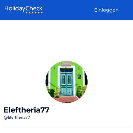
Weiter zum Inhalt
Einloggen
Eleftheria77
@Eleftheria77