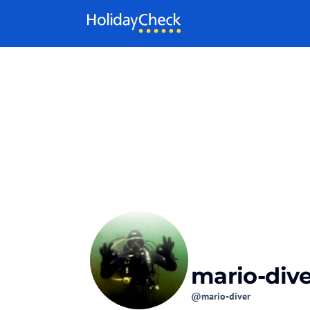
Weiter zum Inhalt
mario-dive
@mario-diver