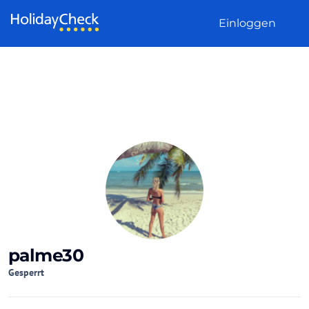
Weiter zum Inhalt
Einloggen
palme30
Gesperrt