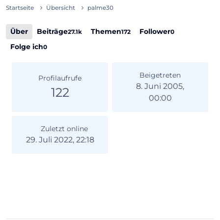
Startseite
Übersicht
palme30
Über
Beiträge
Themen
Follower
27.1k
172
0
Folge ich
0
Beigetreten
Profilaufrufe
8. Juni 2005,
122
00:00
Zuletzt online
29. Juli 2022, 22:18