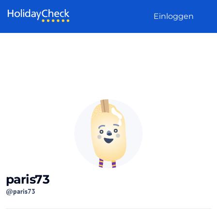
Weiter zum Inhalt
Einloggen
paris73
@paris73