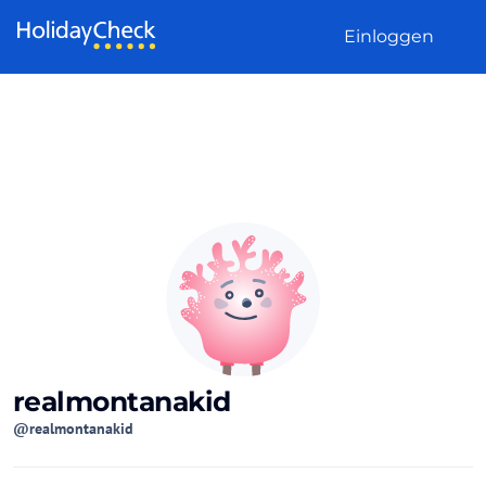
Weiter zum Inhalt
Einloggen
realmontanakid
@realmontanakid