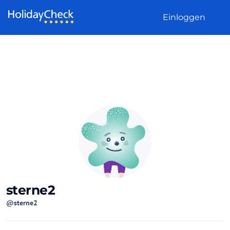
Weiter zum Inhalt
Einloggen
sterne2
@sterne2