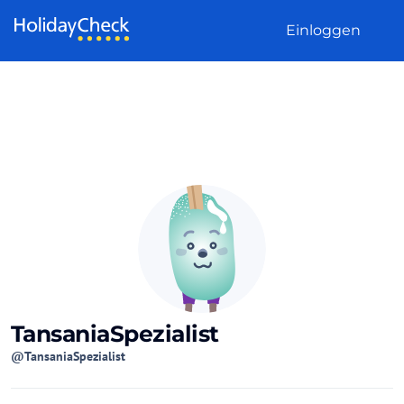
Weiter zum Inhalt
Einloggen
TansaniaSpezialist
@TansaniaSpezialist