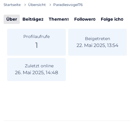
Startseite
Übersicht
Paradiesvogel76
Über
Beiträge
Themen
Follower
Folge ich
2
1
0
0
Profilaufrufe
Beigetreten
1
22. Mai 2025, 13:54
Zuletzt online
26. Mai 2025, 14:48