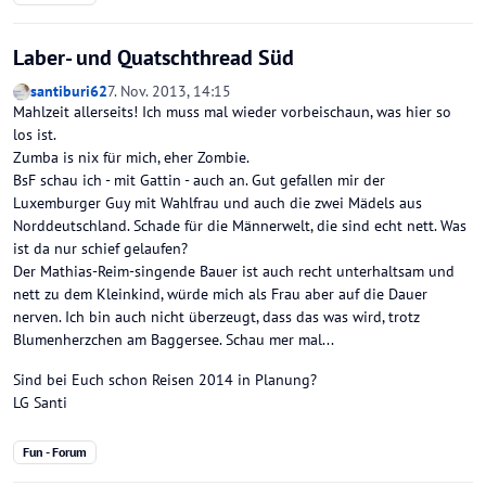
Laber- und Quatschthread Süd
santiburi62
7. Nov. 2013, 14:15
Mahlzeit allerseits! Ich muss mal wieder vorbeischaun, was hier so
los ist.
Zumba is nix für mich, eher Zombie.
BsF schau ich - mit Gattin - auch an. Gut gefallen mir der
Luxemburger Guy mit Wahlfrau und auch die zwei Mädels aus
Norddeutschland. Schade für die Männerwelt, die sind echt nett. Was
ist da nur schief gelaufen?
Der Mathias-Reim-singende Bauer ist auch recht unterhaltsam und
nett zu dem Kleinkind, würde mich als Frau aber auf die Dauer
nerven. Ich bin auch nicht überzeugt, dass das was wird, trotz
Blumenherzchen am Baggersee. Schau mer mal...
Sind bei Euch schon Reisen 2014 in Planung?
LG Santi
Fun - Forum