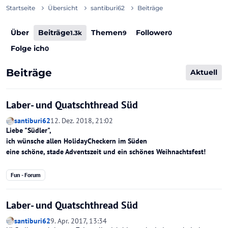
Startseite
Übersicht
santiburi62
Beiträge
Über
Beiträge
Themen
Follower
1.3k
9
0
Folge ich
0
Beiträge
Aktuell
Laber- und Quatschthread Süd
santiburi62
12. Dez. 2018, 21:02
Liebe "Südler",
ich wünsche allen HolidayCheckern im Süden
eine schöne, stade Adventszeit und ein schönes Weihnachtsfest!
Fun - Forum
Laber- und Quatschthread Süd
santiburi62
9. Apr. 2017, 13:34