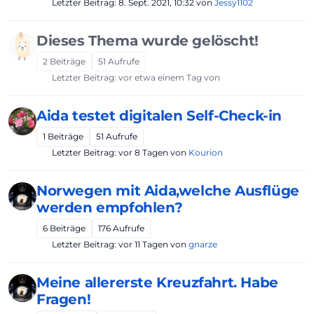
Letzter Beitrag:
8. Sept. 2021, 10:32
von
Jessy1102
Dieses Thema wurde gelöscht!
2
Beiträge
51
Aufrufe
Letzter Beitrag:
vor etwa einem Tag
von
Aida testet digitalen Self-Check-in
1
Beiträge
51
Aufrufe
Letzter Beitrag:
vor 8 Tagen
von
Kourion
Norwegen mit Aida,welche Ausflüge
werden empfohlen?
6
Beiträge
176
Aufrufe
Letzter Beitrag:
vor 11 Tagen
von
gnarze
Meine allererste Kreuzfahrt. Habe
Fragen!