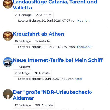
Landausflüge Catania, Tarent und
Valletta
25
Beiträge
2k
Aufrufe
Letzter Beitrag:
20. Juni 2026, 07:07
von
Kourion
Kreuzfahrt ab Athen
16
Beiträge
1k
Aufrufe
Letzter Beitrag:
18. Juni 2026, 18:55
von
BlackCat70
Neue Internet-Tarife bei Mein Schiff
Gesperrt
2
Beiträge
3k
Aufrufe
Letzter Beitrag:
6. Juni 2026, 17:54
von
nate1
Der "große"NDR-Urlaubscheck-
Aidamar
17
Beiträge
20k
Aufrufe