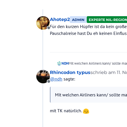
Ahotep2
ADMIN
EXPERTE NIL-REGIO
Für den kurzen Hüpfer ist da kein großer 
Offline
Pauschalreise hast Du eh keinen Einfluss 
Mit welchen Airliners kann/ sollte ma
NDH
Rhincodon typus
schrieb am
11. N
Welche Erfahrungen habt ihr gemach
zuletzt editiert 
@
ndh
sagte:
Offline
Mit welchen Airliners kann/ sollte ma
mit TK natürlich.