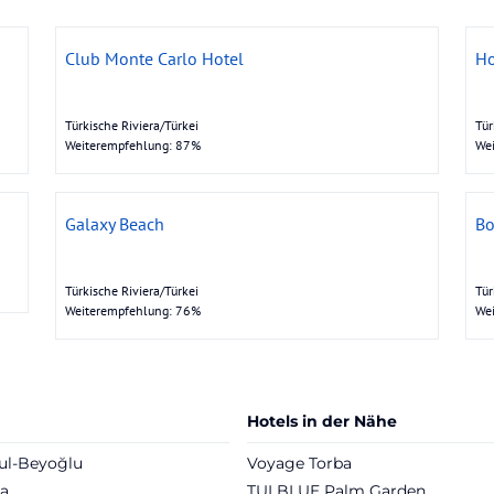
Club Monte Carlo Hotel
Ho
Türkische Riviera/Türkei
Tür
Weiterempfehlung: 87%
We
Galaxy Beach
Bo
Türkische Riviera/Türkei
Tür
Weiterempfehlung: 76%
We
Hotels in der Nähe
ul-Beyoğlu
Voyage Torba
ya
TUI BLUE Palm Garden