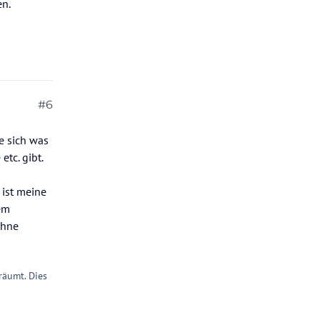
en.
#6
ie sich was
etc. gibt.
 ist meine
em
ohne
räumt. Dies