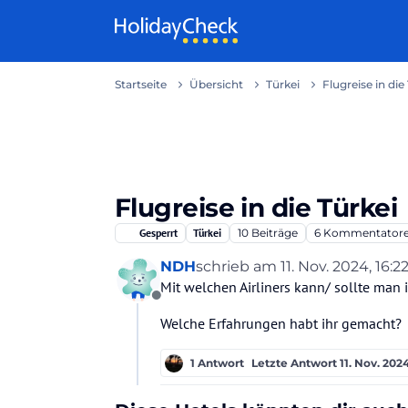
Weiter zum Inhalt
Startseite
Übersicht
Türkei
Flugreise in die
Flugreise in die Türkei
Gesperrt
Türkei
10
Beiträge
6
Kommentator
NDH
schrieb am
11. Nov. 2024, 16:2
zuletzt editiert von
Mit welchen Airliners kann/ sollte man 
Offline
Welche Erfahrungen habt ihr gemacht?
1 Antwort
Letzte Antwort
11. Nov. 2024