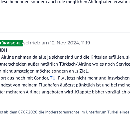
r diese benennen sondern auch die möglichen Abflughäfen erwähn
schrieb am
12. Nov. 2024, 11:19
TÜRKISCHE RIVIERA
zuletzt editiert von
@NDH
rline nehmen da alle ja sicher sind und die Kriterien erfüllen, s
unterscheiden außer natürlich Türkisch/ Airline wo es noch Service 
ch nicht umsteigen möchte sondern an ,s Ziel..
port aus noch mit Condor,
TUI
Fly , jetzt nicht mehr und inzwischen
mindest von meinem Flughafen äußerst pünktlich ist und bei mein
ter mehreren Airlines angeboten wird .Klappte bisher vorzüglich 
ins ab dem 07.07.2020 die Moderatorenrechte im Unterforum Türkei einge