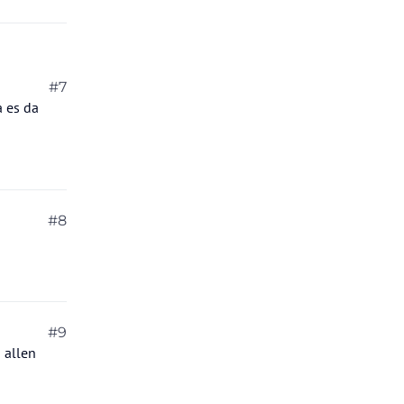
ervice
#7
a es da
evorzugte
#8
#9
 allen