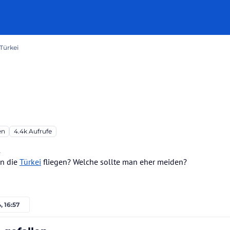
 Türkei
en
4.4k
Aufrufe
2
in die
Türkei
fliegen? Welche sollte man eher meiden?
, 16:57