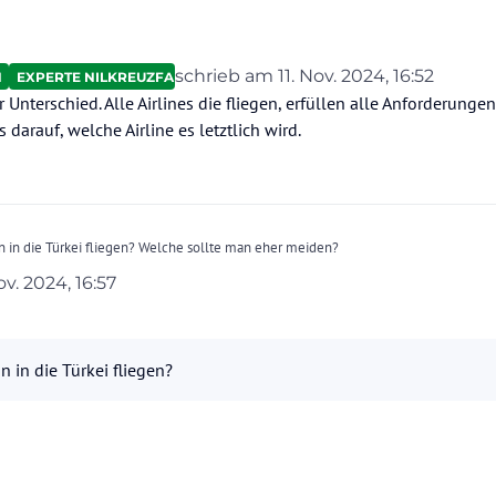
schrieb am
11. Nov. 2024, 16:52
N
EXPERTE NILKREUZFAHRTEN
zuletzt editiert von
Unterschied. Alle Airlines die fliegen, erfüllen alle Anforderungen.
darauf, welche Airline es letztlich wird.
n in die Türkei fliegen? Welche sollte man eher meiden?
ov. 2024, 16:57
t?
von
n in die Türkei fliegen?