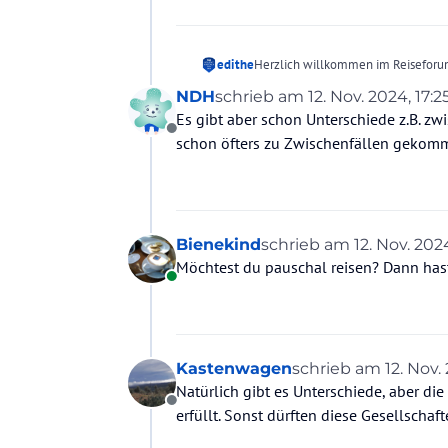
edithe
Herzlich willkommen im Reisef
Im Prinzip könnte man jede angebote
NDH
schrieb am
12. Nov. 2024, 17:2
betrifft, Sitzabstand nicht mehr unt
zuletzt editiert von
Es gibt aber schon Unterschiede z.B. zw
Ich selbst lege darauf keinen Wert 
Offline
Vor Jahren flog ich von von meinem 
schon öfters zu Zwischenfällen gekomm
Airline Sun Express die zumindest 
Pauschalreisen unter mehreren Airl
Bienekind
schrieb am
12. Nov. 202
zuletzt editiert von
Möchtest du pauschal reisen? Dann hast 
Online
Kastenwagen
schrieb am
12. Nov.
zuletzt editiert v
Natürlich gibt es Unterschiede, aber di
Offline
erfüllt. Sonst dürften diese Gesellschaft