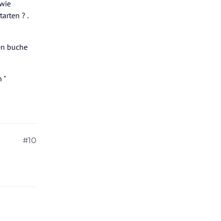
 wie
arten ? .
sen buche
 "
#10