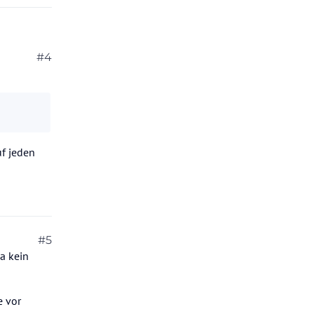
#4
f jeden
#5
ja kein
e vor