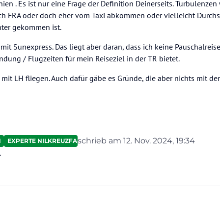
inien . Es ist nur eine Frage der Definition Deinerseits. Turbulenzen
ch FRA oder doch eher vom Taxi abkommen oder vielleicht Durchst
nter gekommen ist.
h mit Sunexpress. Das liegt aber daran, dass ich keine Pauschalrei
dung / Flugzeiten für mein Reiseziel in der TR bietet.
mit LH fliegen. Auch dafür gäbe es Gründe, die aber nichts mit den
schrieb am
12. Nov. 2024, 19:34
N
EXPERTE NILKREUZFAHRTEN
zuletzt editiert von
.