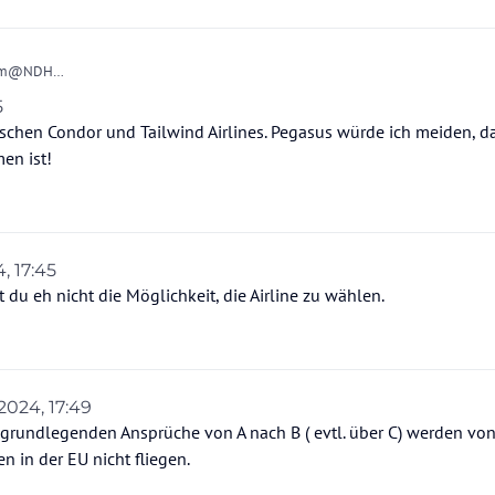
orum@NDH
ne Airline nehmen da alle ja sicher sind und die Kriterien erfüllen, sie sich was S
5
erscheiden außer natürlich Türkisch/ Airline wo es noch Service etc. gibt.
ischen Condor und Tailwind Airlines. Pegasus würde ich meiden, d
da ich nicht umsteigen möchte sondern an ,s Ziel..
Airport aus noch mit Condor, TUI Fly , jetzt nicht mehr und inzwischen ist meine b
en ist!
von meinem Flughafen äußerst pünktlich ist und bei meinem Veranstalter auch bei
ines angeboten wird .Klappte bisher vorzüglich ohne umbuchen der Airline..
4, 17:45
du eh nicht die Möglichkeit, die Airline zu wählen.
 2024, 17:49
on Kastenwagen
11. Dez. 2024, 17:50
e grundlegenden Ansprüche von A nach B ( evtl. über C) werden von
en in der EU nicht fliegen.