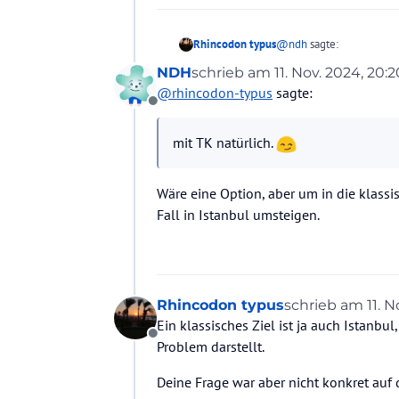
@
ndh
sagte:
Rhincodon typus
NDH
schrieb am
11. Nov. 2024, 20:2
zuletzt editiert von
@
rhincodon-typus
sagte:
Mit welchen Airliners 
Offline
mit TK natürlich.
mit TK natürlich.
Wäre eine Option, aber um in die klass
Fall in Istanbul umsteigen.
Rhincodon typus
schrieb am
11. 
zuletzt editiert 
Ein klassisches Ziel ist ja auch Istanbu
Offline
Problem darstellt.
Deine Frage war aber nicht konkret auf 