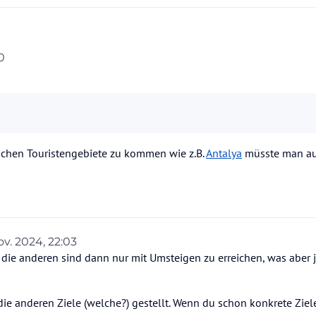
0
kann/ sollte man in die Türkei fliegen?
ischen Touristengebiete zu kommen wie z.B.
Antalya
müsste man au
Nov. 2024, 22:03
von
l, die anderen sind dann nur mit Umsteigen zu erreichen, was aber 
die anderen Ziele (welche?) gestellt. Wenn du schon konkrete Ziel