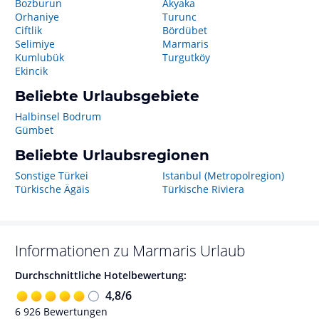
Bozburun
Akyaka
Orhaniye
Turunc
Ciftlik
Bördübet
Selimiye
Marmaris
Kumlubük
Turgutköy
Ekincik
Beliebte Urlaubsgebiete
Halbinsel Bodrum
Gümbet
Beliebte Urlaubsregionen
Sonstige Türkei
Istanbul (Metropolregion)
Türkische Ägäis
Türkische Riviera
Informationen zu
Marmaris
Urlaub
Durchschnittliche Hotelbewertung:
4,8
/
6
6 926
Bewertungen