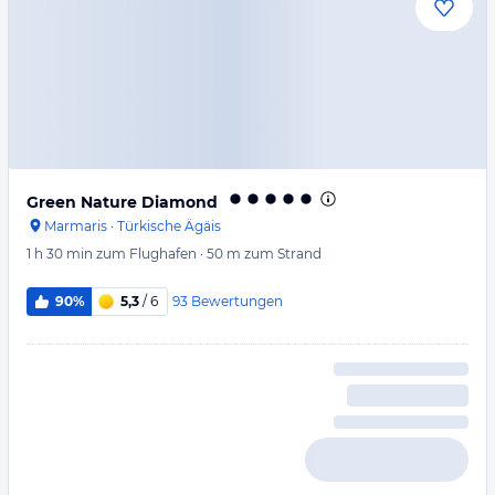
Green Nature Diamond
Marmaris
·
Türkische Ägäis
1 h 30 min
zum Flughafen
·
50 m
zum Strand
93
Bewertungen
90%
5,3
/ 6