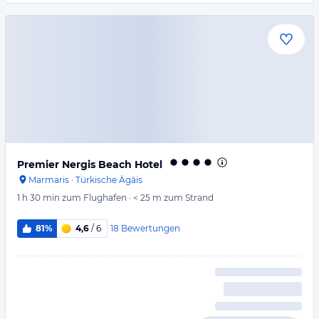
Premier Nergis Beach Hotel
Marmaris
·
Türkische Ägäis
1 h 30 min
zum Flughafen
·
< 25 m
zum Strand
18
Bewertungen
81%
4,6
/ 6