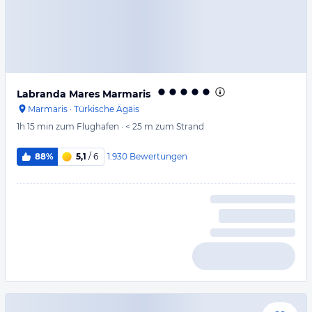
Labranda Mares Marmaris
Marmaris
·
Türkische Ägäis
1h 15 min
zum Flughafen
·
< 25 m
zum Strand
1.930
Bewertungen
88%
5,1
/ 6