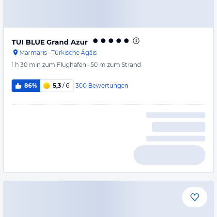
TUI BLUE Grand Azur
Marmaris
·
Türkische Ägäis
1 h 30 min
zum Flughafen
·
50 m
zum Strand
300
Bewertungen
86%
5,3
/ 6