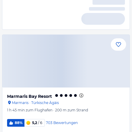
Marmaris Bay Resort
Marmaris
·
Türkische Ägäis
1 h 45 min
zum Flughafen
·
200 m
zum Strand
703
Bewertungen
88%
5,2
/ 6