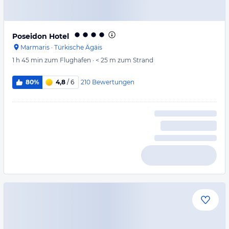
Poseidon Hotel
Marmaris
·
Türkische Ägäis
1 h 45 min
zum Flughafen
·
< 25 m
zum Strand
210
Bewertungen
80%
4,8
/ 6