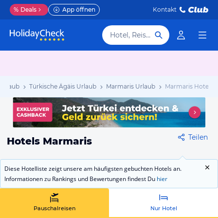
%
Deals
App öffnen
Kontakt
Hotel, Reiseziel
 Urlaub
Türkische Ägäis Urlaub
Marmaris Urlaub
Marmaris Hotels
Teilen
Hotels Marmaris
Diese Hotelliste zeigt unsere am häufigsten gebuchten Hotels an.
Informationen zu Rankings und Bewertungen findest Du
hier
Pauschalreisen
Nur Hotel