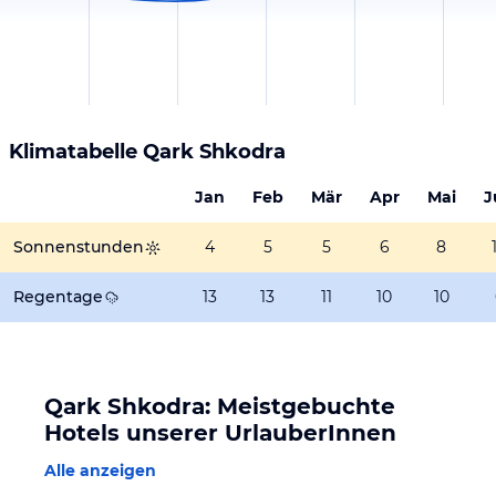
Klimatabelle
Qark Shkodra
Jan
Feb
Mär
Apr
Mai
J
Sonnenstunden
4
5
5
6
8
Regentage
13
13
11
10
10
Qark Shkodra: Meistgebuchte
Hotels unserer UrlauberInnen
Alle anzeigen