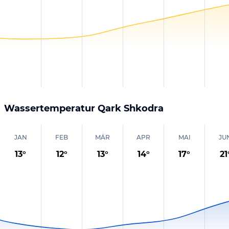
Wassertemperatur
Qark Shkodra
JAN
FEB
MÄR
APR
MAI
JU
13
°
12
°
13
°
14
°
17
°
21