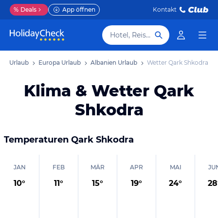
%
Deals
App öffnen
Kontakt
Hotel, Reiseziel
Urlaub
Europa Urlaub
Albanien Urlaub
Wetter Qark Shkodra
Klima & Wetter Qark
Shkodra
Temperaturen
Qark Shkodra
JAN
FEB
MÄR
APR
MAI
JU
10
°
11
°
15
°
19
°
24
°
28