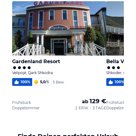
Gardenland Resort
Bella Vista
Velipojë, Qark Shkodra
Shkoder, Qark 
100
%
5,0
/
6
100
%
5 Bew.
129 €
ab
Frühstück
Frühstück
Doppelzimmer
2 ERW. • 3 TAGE
Doppelzimmer