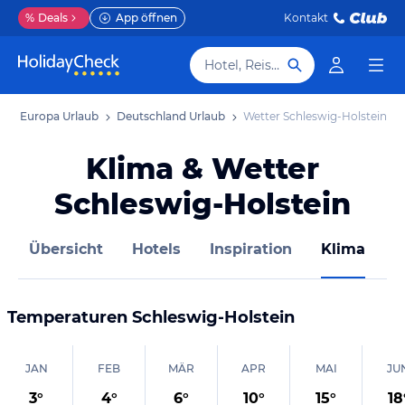
%
Deals
App öffnen
Kontakt
Hotel, Reiseziel
b
Europa Urlaub
Deutschland Urlaub
Wetter Schleswig-Holstein
Klima & Wetter
Schleswig-Holstein
Übersicht
Hotels
Inspiration
Klima
M
Temperaturen
Schleswig-Holstein
JAN
FEB
MÄR
APR
MAI
JU
3
°
4
°
6
°
10
°
15
°
18