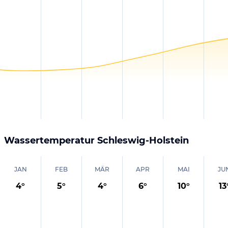
Wassertemperatur
Schleswig-Holstein
JAN
FEB
MÄR
APR
MAI
JU
4
°
5
°
4
°
6
°
10
°
13