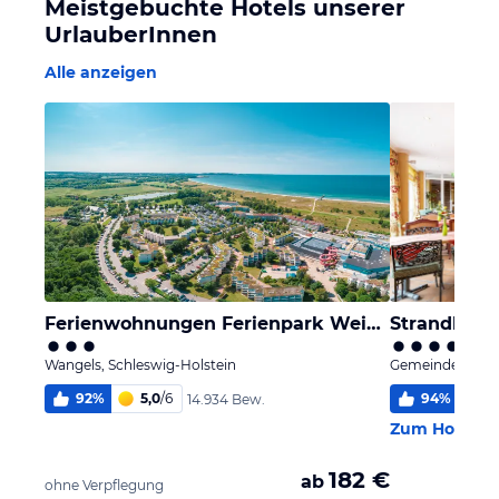
Meistgebuchte Hotels unserer
UrlauberInnen
Alle anzeigen
Ferienwohnungen Ferienpark Weissenhäuser Strand
Wangels, Schleswig-Holstein
Gemeinde Sylt [S
92
%
5,0
/
6
94
%
5,
14.934 Bew.
Zum Hotel
182 €
ab
ohne Verpflegung