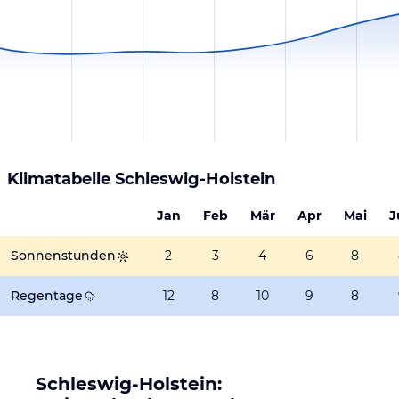
Klimatabelle
Schleswig-Holstein
Jan
Feb
Mär
Apr
Mai
J
Sonnenstunden
2
3
4
6
8
Regentage
12
8
10
9
8
Schleswig-Holstein: