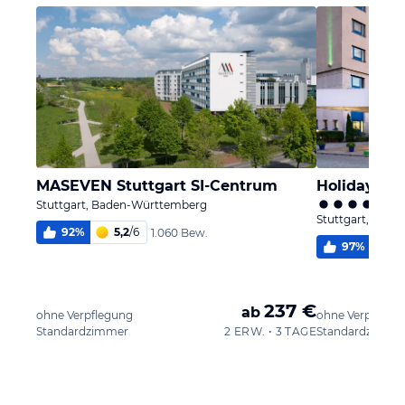
MASEVEN Stuttgart SI-Centrum
Holiday Inn
Stuttgart, Baden-Württemberg
Stuttgart, Bad
92
%
5,2
/
6
1.060 Bew.
97
%
5,
237 €
ab
ohne Verpflegung
ohne Verpflegu
Standardzimmer
2 ERW. • 3 TAGE