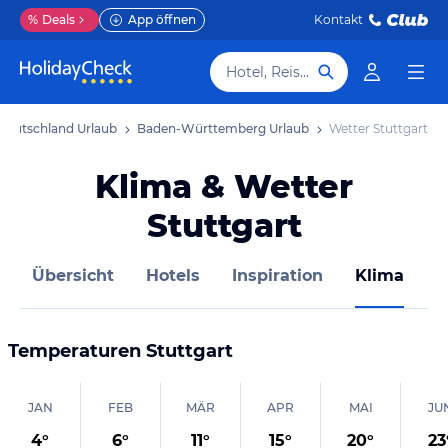
%
Deals
App öffnen
Kontakt
Hotel, Reiseziel
Deutschland Urlaub
Baden-Württemberg Urlaub
Wetter Stuttgart
Klima & Wetter
Stuttgart
Übersicht
Hotels
Inspiration
Klima
D
Temperaturen
Stuttgart
JAN
FEB
MÄR
APR
MAI
JU
4
°
6
°
11
°
15
°
20
°
23