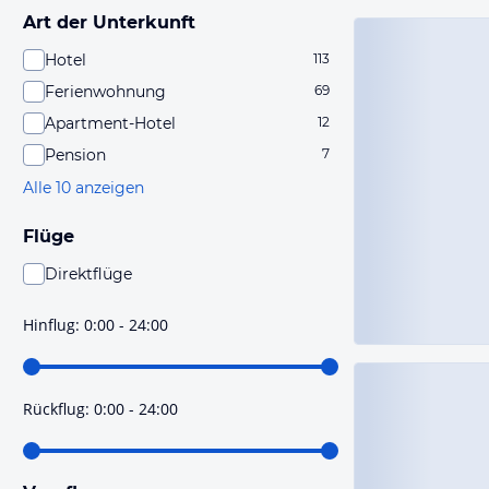
Art der Unterkunft
Hotel
113
Ferienwohnung
69
Apartment-Hotel
12
Pension
7
Alle 10 anzeigen
Flüge
Direktflüge
Du findest mit dieser Einstellung Flüge, die mit sehr
hoher Wahrscheinlichkeit Direktflüge sind. Bitte
Hinflug
:
0:00 - 24:00
prüfe vor der Buchung noch einmal die Flugdetails.
Rückflug
:
0:00 - 24:00