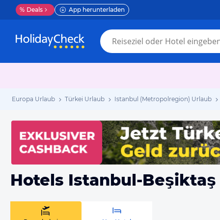
%
Deals
App herunterladen
Europa Urlaub
Türkei Urlaub
Istanbul (Metropolregion) Urlaub
Hotels Istanbul-Beşiktaş