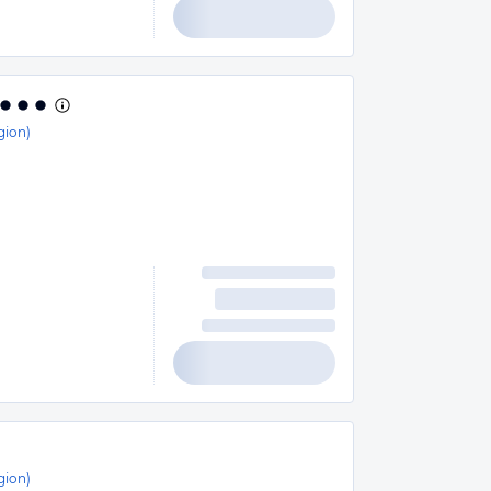
gion)
gion)