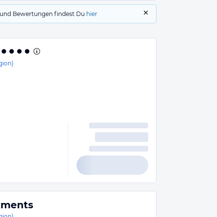
gs und Bewertungen findest Du
hier
gion)
rtments
gion)