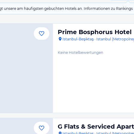
eigt unsere am häufigsten gebuchten Hotels an. Informationen zu Rankin
Prime Bosphorus Hotel
Istanbul-Beşiktaş
·
Istanbul (Metropolre
Keine Hotelbewertungen
G Flats & Serviced Apa
Istanbul-Beşiktaş
·
Istanbul (Metropolre