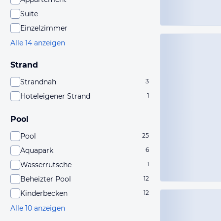
Suite
Einzelzimmer
Alle 14 anzeigen
Strand
Strandnah
3
Hoteleigener Strand
1
Pool
Pool
25
Aquapark
6
Wasserrutsche
1
Beheizter Pool
12
Kinderbecken
12
Alle 10 anzeigen