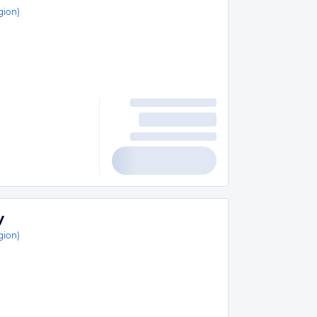
gion)
y
gion)