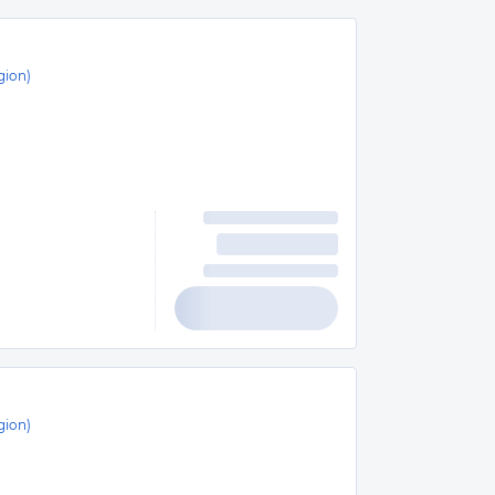
gion)
gion)