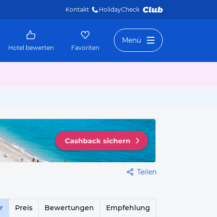
Kontakt
HolidayCheck 
Menü
Hotel bewerten
Favoriten
Teilen
r
Preis
Bewertungen
Empfehlung