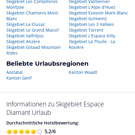
Skigebiet Les Contamines
Skigebiet Valmeinier
Montjoie
Skigebiet L'Alpe d'Huez
Skigebiet Chamonix Mont-
Skigebiet Evasion Mont-Blanc
Blanc
Skigebiet Grimentz
Skigebiet La Clusaz
Skigebiet Les 3 Vallees
Skigebiet Le Grand Massif
Skigebiet Torrent
Skigebiet Valfréjus
Skigebiet L'Espace Killy
Skigebiet Anzère
Skigebiet La Thuile - La
Skigebiet Gstaad Mountain
Rosière
Rides
Beliebte Urlaubsregionen
Aostatal
Kanton Waadt
Kanton Genf
Informationen zu
Skigebiet Espace
Diamant
Urlaub
Durchschnittliche Hotelbewertung:
5,2
/
6