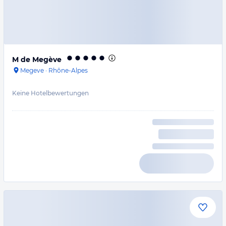
M de Megève
Megeve
·
Rhône-Alpes
Keine Hotelbewertungen