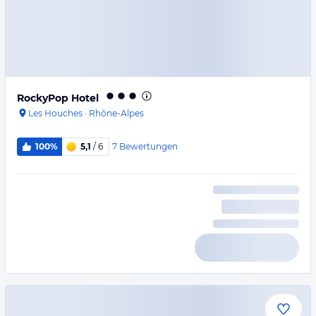
RockyPop Hotel
Les Houches
·
Rhône-Alpes
7
Bewertungen
100%
5,1
/ 6