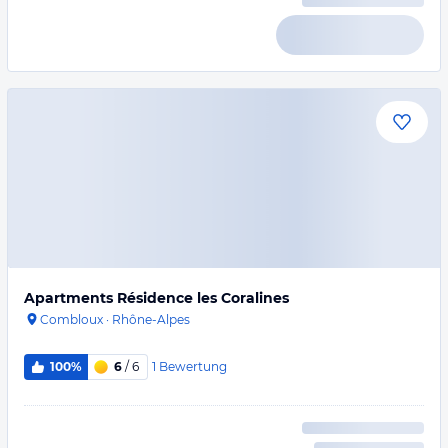
Apartments Résidence les Coralines
Combloux
·
Rhône-Alpes
1
Bewertung
100%
6
/ 6