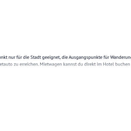
punkt nur für die Stadt geeignet, die Ausgangspunkte für Wanderun
auto zu erreichen. Mietwagen kannst du direkt im Hotel buchen u
- die Aussicht ist gigantisch.