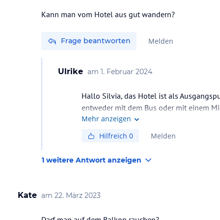
Kann man vom Hotel aus gut wandern?
Frage beantworten
Melden
Ulrike
am
1. Februar 2024
Hallo Silvia, das Hotel ist als Ausgangs
entweder mit dem Bus oder mit einem Miet
Mehr anzeigen
Das Hotel können wir aber sehr empfehlen 
Hilfreich
0
Melden
1 weitere Antwort anzeigen
Kate
am
22. März 2023
Darf man auf dem Balkon rauchen?