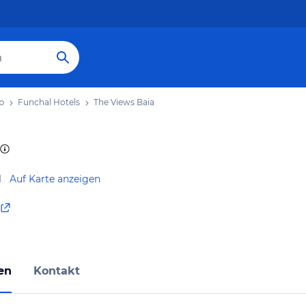
b
Funchal Hotels
The Views Baia
l
Auf Karte anzeigen
en
Kontakt