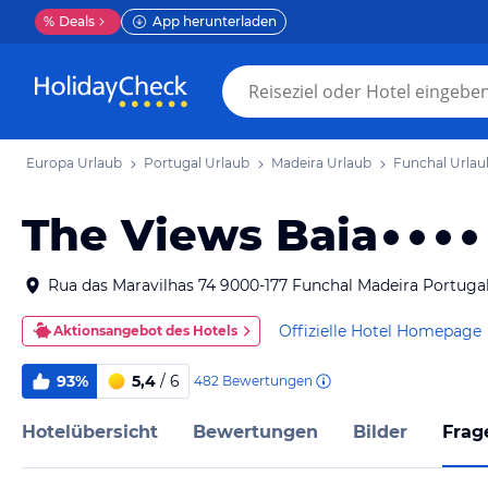
%
Deals
App herunterladen
Europa Urlaub
Portugal Urlaub
Madeira Urlaub
Funchal Urlau
The Views Baia
Rua das Maravilhas 74 9000-177 Funchal Madeira Portuga
Offizielle Hotel Homepage
Aktionsangebot des Hotels
93%
5,4
/ 6
482
Bewertungen
Hotelübersicht
Bewertungen
Bilder
Frag